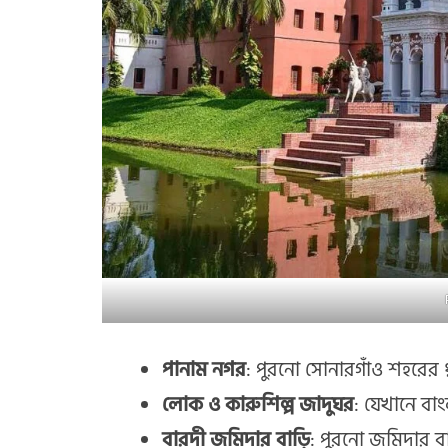
পানাম নগর
: পুরনো সোনারগাঁও শহরের ধ
লোক ও কারুশিল্প জাদুঘর
: যেখানে বাং
বারদী জমিদার বাড়ি
: পুরনো জমিদার ব