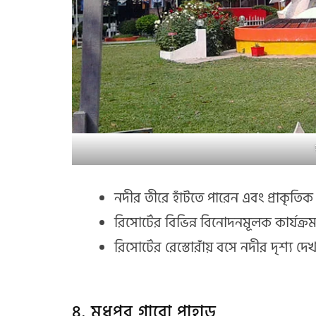
নদীর তীরে হাঁটতে পারেন এবং প্রাকৃতি
রিসোর্টের বিভিন্ন বিনোদনমূলক কার্য
রিসোর্টের রেস্তোরাঁয় বসে নদীর দৃশ্য 
৪. মধুপুর গারো পাহাড়