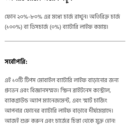
ফোন ২০%-৮০% এর মধ্যে চার্জ রাখুন। অতিরিক্ত চার্জ
(১০০%) বা ডিসচার্জ (০%) ব্যাটারি লাইফ কমায়।
সর্বোপরি:
এই ১০টি টিপস মোবাইল ব্যাটারি লাইফ বাড়ানোর জন্য
প্রুভেন এবং বিজ্ঞানসম্মত। স্ক্রিন ব্রাইটনেস কন্ট্রোল,
ব্যাকগ্রাউন্ড অ্যাপ ম্যানেজমেন্ট, এবং স্মার্ট চার্জিং
আপনার ফোনের ব্যাটারি লাইফ বাড়াবে দীর্ঘমেয়াদে।
আজই শুরু করুন এবং চার্জের চিন্তা থেকে মুক্ত হোন!