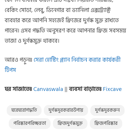
কৌশল ব্যবহার করলে এটি সম্ভব। নিয়মিত পরিষ্কার,
বেকিং সোডা, লেবু, ভিনেগার বা ভ্যানিলা এক্সট্র্যাক্ট
ব্যবহার করে আপনি সহজেই ফ্রিজের দুর্গন্ধ মুক্ত রাখতে
পারেন। এসব পদ্ধতি অনুসরণ করে আপনার ফ্রিজ সবসময়
তাজা ও দুর্গন্ধমুক্ত থাকবে।
আরও পড়ুনঃ
সেরা হোস্টিং প্ল্যান নির্বাচন করার কার্যকরী
টিপস
ঘর সাজাতেঃ
Canvaswala
||
ব্যবসা বাড়াতেঃ
Fixcave
ঘরেঘরোপদ্ধতি
দুর্গন্ধদূরকরারউপায়
দুর্গন্ধদূরকরুন
পরিষ্কারপরিচ্ছন্নতা
ফ্রিজদুর্গন্ধমুক্ত
ফ্রিজপরিষ্কার