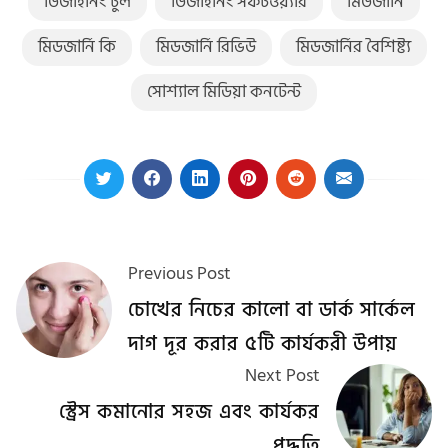
ডিজাইনিং টুল
ডিজাইনিং সফটওয়্যার
মিডজার্নি
মিডজার্নি কি
মিডজার্নি রিভিউ
মিডজার্নির বৈশিষ্ট্য
সোশ্যাল মিডিয়া কনটেন্ট
Previous Post
চোখের নিচের কালো বা ডার্ক সার্কেল
দাগ দূর করার ৫টি কার্যকরী উপায়
Next Post
স্ট্রেস কমানোর সহজ এবং কার্যকর
পদ্ধতি