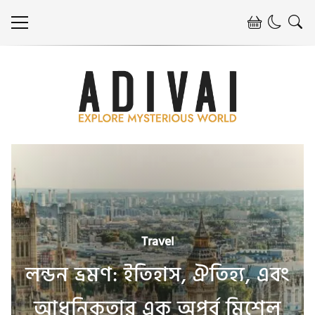
Travel
লন্ডন ভ্রমণ: ইতিহাস, ঐতিহ্য, এবং
আধুনিকতার এক অপূর্ব মিশেল